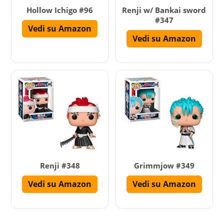
Hollow Ichigo #96
Renji w/ Bankai sword
#347
Vedi su Amazon
Vedi su Amazon
Renji #348
Grimmjow #349
Vedi su Amazon
Vedi su Amazon