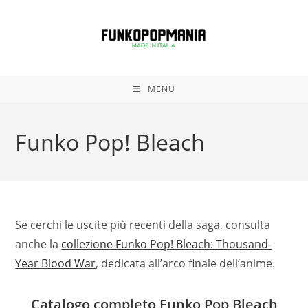
Salta
al
contenuto
MENU
Funko Pop! Bleach
Se cerchi le uscite più recenti della saga, consulta
anche la
collezione Funko Pop! Bleach: Thousand-
Year Blood War
, dedicata all’arco finale dell’anime.
Catalogo completo Funko Pop Bleach