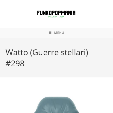
Salta
al
contenuto
MENU
Watto (Guerre stellari)
#298